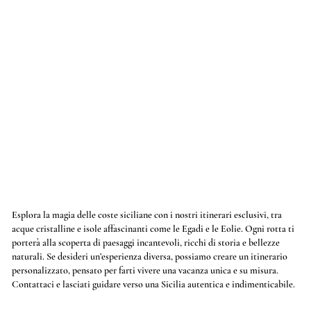
Esplora la magia delle coste siciliane con i nostri itinerari esclusivi, tra
acque cristalline e isole affascinanti come le Egadi e le Eolie. Ogni rotta ti
porterà alla scoperta di paesaggi incantevoli, ricchi di storia e bellezze
naturali. Se desideri un’esperienza diversa, possiamo creare un itinerario
personalizzato, pensato per farti vivere una vacanza unica e su misura.
Contattaci e lasciati guidare verso una Sicilia autentica e indimenticabile.