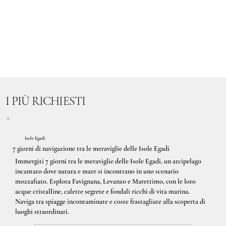
I PIÙ RICHIESTI
Isole Egadi
7 giorni di navigazione tra le meraviglie delle Isole Egadi
Immergiti 7 giorni tra le meraviglie delle Isole Egadi, un arcipelago
incantato dove natura e mare si incontrano in uno scenario
mozzafiato. Esplora Favignana, Levanzo e Marettimo, con le loro
acque cristalline, calette segrete e fondali ricchi di vita marina.
Naviga tra spiagge incontaminate e coste frastagliate alla scoperta di
luoghi straordinari.