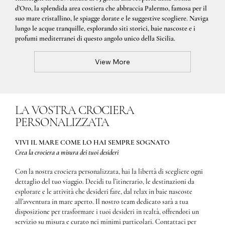
d’Oro, la splendida area costiera che abbraccia Palermo, famosa per il
suo mare cristallino, le spiagge dorate e le suggestive scogliere. Naviga
lungo le acque tranquille, esplorando siti storici, baie nascoste e i
profumi mediterranei di questo angolo unico della Sicilia.
View More
LA VOSTRA CROCIERA
PERSONALIZZATA
VIVI IL MARE COME LO HAI SEMPRE SOGNATO
Crea la crociera a misura dei tuoi desideri
Con la nostra crociera personalizzata, hai la libertà di scegliere ogni
dettaglio del tuo viaggio. Decidi tu l’itinerario, le destinazioni da
esplorare e le attività che desideri fare, dal relax in baie nascoste
all’avventura in mare aperto. Il nostro team dedicato sarà a tua
disposizione per trasformare i tuoi desideri in realtà, offrendoti un
servizio su misura e curato nei minimi particolari. Contattaci per